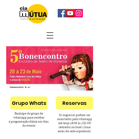
Grupo Whats
Reservas
Participe do grupo de
Os ingressos podem ser
whatsapp para receber
reservados pelo whatsapp
a programação diária nos dias
até terça 19/05 às 12h OU
do evento
r
etirados no local 1 hora
antes de cada espetáculo.