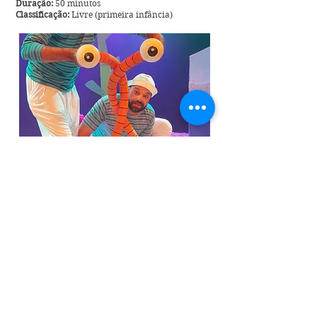
Duração:
50 minutos
Classificação:
Livre (primeira infância)
Espetáculo
BODY RHAPSODY
Teatro Hugo e Inês | Lima/PERU
22/05 | Sexta | Teatro Municipal de Itajaí |
19h30
Espetáculo explora as possibilidades expressivas